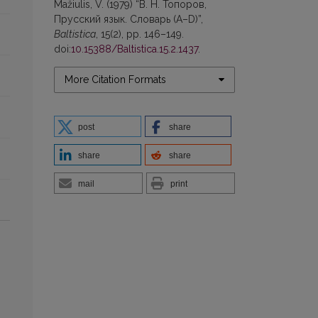
Mažiulis, V. (1979) “В. Н. Топоров,
Прусский язык. Словарь (А–D)”,
Baltistica
, 15(2), pp. 146–149.
doi:
10.15388/Baltistica.15.2.1437
.
More Citation Formats
post
share
share
share
mail
print