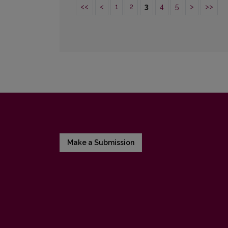
<<
<
1
2
3
4
5
>
>>
Make a Submission