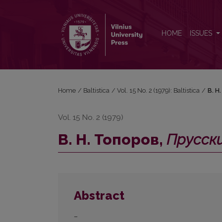
В. Н. Топоров, <i>Прусский язык. Словарь</i> (А
HOME
ISSUES
Home
/
Baltistica
/
Vol. 15 No. 2 (1979): Baltistica
/
В. Н
Vol. 15 No. 2 (1979)
В. Н. Топоров,
Прусски
Abstract
–