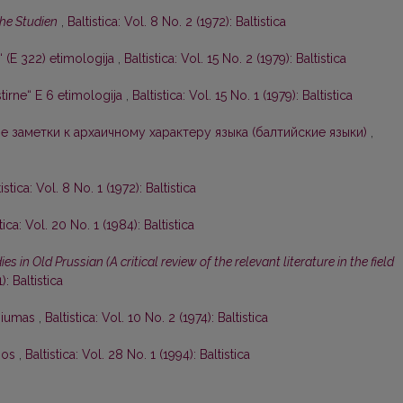
che Studien
,
Baltistica: Vol. 8 No. 2 (1972): Baltistica
“ (E 322) etimologija
,
Baltistica: Vol. 15 No. 2 (1979): Baltistica
irne“ E 6 etimologija
,
Baltistica: Vol. 15 No. 1 (1979): Baltistica
 заметки к архаичному характеру языка (балтийские языки)
,
istica: Vol. 8 No. 1 (1972): Baltistica
tica: Vol. 20 No. 1 (1984): Baltistica
ies in Old Prussian (A critical review of the relevant literature in the field
): Baltistica
oziumas
,
Baltistica: Vol. 10 No. 2 (1974): Baltistica
jos
,
Baltistica: Vol. 28 No. 1 (1994): Baltistica