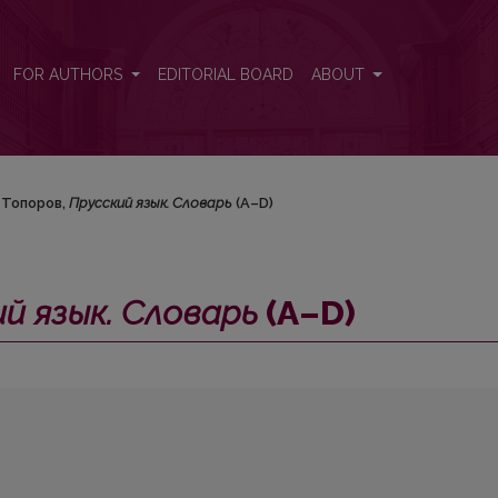
–D)
FOR AUTHORS
EDITORIAL BOARD
ABOUT
. Топоров,
Прусский язык. Словарь
(А–D)
й язык. Словарь
(А–D)