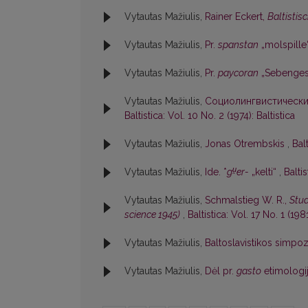
Vytautas Mažiulis,
Rainer Eckert,
Baltistis
Vytautas Mažiulis,
Pr.
spanstan
„molspille
Vytautas Mažiulis,
Pr.
paycoran
„Sebengest
Vytautas Mažiulis,
Социолингвистические
Baltistica: Vol. 10 No. 2 (1974): Baltistica
Vytautas Mažiulis,
Jonas Otrembskis
,
Balt
u̯
Vytautas Mažiulis,
Ide. *
g
er-
„kelti“
,
Baltis
Vytautas Mažiulis,
Schmalstieg W. R.,
Stud
science 1945)
,
Baltistica: Vol. 17 No. 1 (1981
Vytautas Mažiulis,
Baltoslavistikos simp
Vytautas Mažiulis,
Dėl pr.
gasto
etimologi