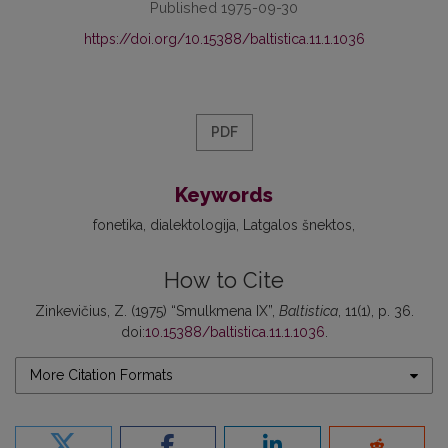
Published 1975-09-30
https://doi.org/10.15388/baltistica.11.1.1036
PDF
Keywords
fonetika
dialektologija
Latgalos šnektos
How to Cite
Zinkevičius, Z. (1975) “Smulkmena IX”,
Baltistica
, 11(1), p. 36.
doi:
10.15388/baltistica.11.1.1036
.
More Citation Formats