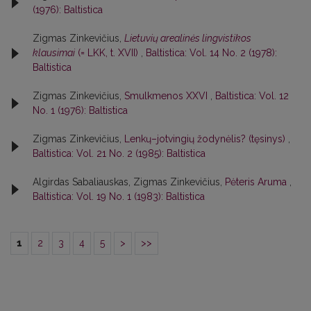
(1976): Baltistica
Zigmas Zinkevičius,
Lietuvių arealinės lingvistikos
klausimai
(= LKK, t. XVII)
,
Baltistica: Vol. 14 No. 2 (1978):
Baltistica
Zigmas Zinkevičius,
Smulkmenos XXVI
,
Baltistica: Vol. 12
No. 1 (1976): Baltistica
Zigmas Zinkevičius,
Lenkų–jotvingių žodynėlis? (tęsinys)
,
Baltistica: Vol. 21 No. 2 (1985): Baltistica
Algirdas Sabaliauskas, Zigmas Zinkevičius,
Pėteris Aruma
,
Baltistica: Vol. 19 No. 1 (1983): Baltistica
1
2
3
4
5
>
>>