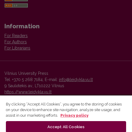
Information
For Readers
For Authors
For Librarians
Vilnius University Press
Tel. +370 5 268 7184, E-mail:
info@leidykla.vu.lt
9 Saulėtekis av., LT10222 Vilnius
https://www.leidykla.vu.lt
By clicking “Accept All Cookies”, you agree to the storing of cookies
on your device to enhance site navigation, analyze site usage, and
Vilnius University Press platform and metadata are distributed by
assist in our marketing efforts.
Privacy policy
Creative Commons International License
.
Accept All Cookies