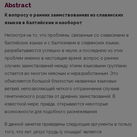
Abstract
К вопросу о ранних заимствованиях из славянских
языков в балтийские и наоборот
Несмотря на то, что проблемы, связанные со славизмами в
балтийских языках и с балтизмами в славянских языках,
разрабатываются успешно в науке, а последнюю из этих
проблем именно в настоящее время, вопрос о ранних
случаях заимствований между этими языковыми группами
остается во многом неясным и неразработанным. Это
объясня­ется большой близостью названных языковых
ветвей, непозволяющей четкого отграниче­ния случаев
генетического родства от древних заимствований. В
известной мере, правда, открываются некоторые
возможности для подобного размежевания.
В данной заметке приведены следующие аргументы в пользу
того, что лит.
pìršys
ʽгрудь (у лошади)’ является