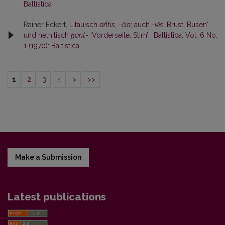
Baltistica
Rainer Eckert,
Litauisch
añtis
,
-čio
; auch
-iẽs
'Brust, Busen'
und hethitisch
ḫant-
‘Vorderseite, Stirn’
,
Baltistica: Vol. 6 No.
1 (1970): Baltistica
1
2
3
4
>
>>
Make a Submission
Latest publications