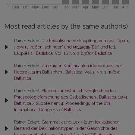
Most read articles by the same author(s)
Rainer Eckert,
Die lexikalische Verknüpfung von russ. брать,
ломать ‘reißen, schinden’ und медведь ‘Bär’ und lett.
Lāčplēsis
,
Baltistica: Vol. 16 No. 2 (1980): Baltistica
Rainer Eckert,
Zu einigen Kontinuanten idoeuropäischer
Heteroklita im Baltischen
,
Baltistica: Vol. 5 No. 1 (1969):
Baltistica
Rainer Eckert,
Studien zur historisch-vergleichenden
Phraseologieforschung des Ostbaltischen
,
Baltistica: 1994:
Baltistica / Supplement 4: Proceedings of the 6th
International Congress of Balticists
Rainer Eckert,
Grammatik und Lexik (zum lexikalischen
Bestand der Deklinationstypen in der Geschichte des
Litauischen)
,
Baltistica: Vol. 12 No. 2 (1976): Baltistica