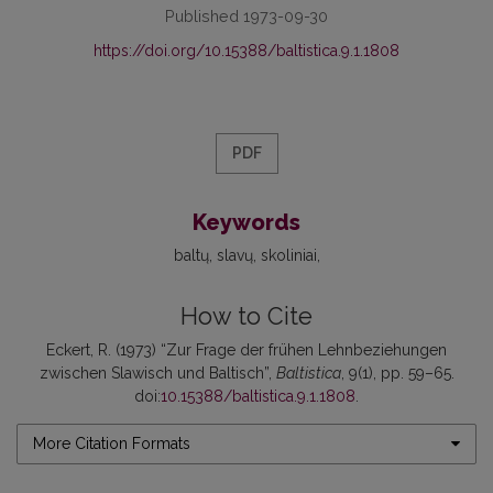
Published 1973-09-30
https://doi.org/10.15388/baltistica.9.1.1808
PDF
Keywords
baltų
slavų
skoliniai
How to Cite
Eckert, R. (1973) “Zur Frage der frühen Lehnbeziehungen
zwischen Slawisch und Baltisch”,
Baltistica
, 9(1), pp. 59–65.
doi:
10.15388/baltistica.9.1.1808
.
More Citation Formats