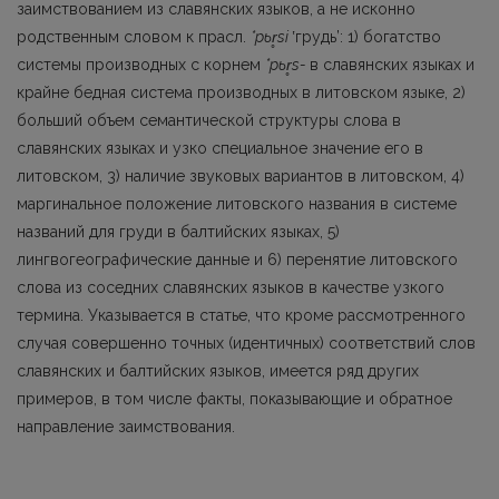
заимствованием из славянских языков, а не исконно
родственным словом к прасл.
*pь
r
si
ʽгрудь’: 1) богатство
системы производных с корнем
*pь
r
s-
в славянс­ких языках и
крайне бедная система производных в литовском языке, 2)
больший объем семантической структуры слова в
славянских языках и узко специальное значение его в
литовском, 3) наличие звуковых вариантов в литовском, 4)
маргинальное положение литовского названия в системе
названий для груди в балтийских языках, 5)
лингвогеографические данные и 6) перенятие литовского
слова из соседних славянских языков в качестве узкого
термина. Указывается в статье, что кроме рассмотренного
случая совершенно точных (иден­тичных) соответствий слов
славянских и балтийских языков, имеется ряд других
примеров, в том числе факты, показывающие и обратное
направление заимствования.