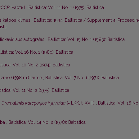
СССР
, Часть I
,
Baltistica: Vol. 11 No. 1 (1975): Baltistica
ės kalbos kilmės
,
Baltistica: 1994: Baltistica / Supplement 4: Proceedi
ists
ickevičiaus autografas
,
Baltistica: Vol. 19 No. 1 (1983): Baltistica
ltistica: Vol. 16 No. 1 (1980): Baltistica
tistica: Vol. 10 No. 2 (1974): Baltistica
kizmo (1598 m.) tarmė
,
Baltistica: Vol. 7 No. 1 (1971): Baltistica
tistica: Vol. 11 No. 2 (1975): Baltistica
,
Gramatinės kategorijos ir jų raida
(= LKK, t. XVIII)
,
Baltistica: Vol. 16 No
lba
,
Baltistica: Vol. 14 No. 2 (1978): Baltistica