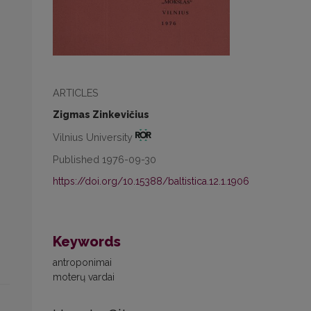
ARTICLES
Zigmas Zinkevičius
Vilnius University
Published 1976-09-30
https://doi.org/10.15388/baltistica.12.1.1906
Keywords
antroponimai
moterų vardai