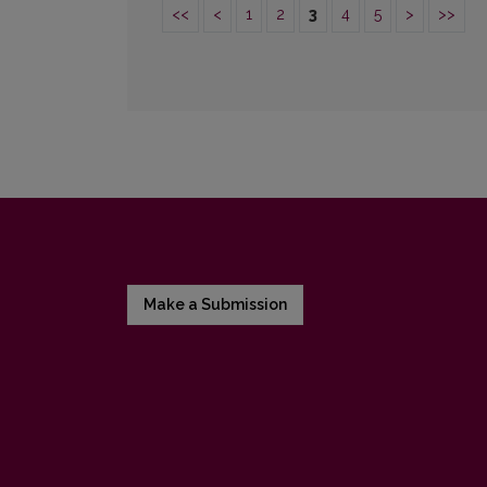
<<
<
1
2
3
4
5
>
>>
Make a Submission