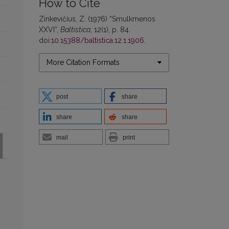
How to Cite
Zinkevičius, Z. (1976) “Smulkmenos
XXVI”,
Baltistica
, 12(1), p. 84.
doi:
10.15388/baltistica.12.1.1906
.
More Citation Formats
post
share
share
share
mail
print