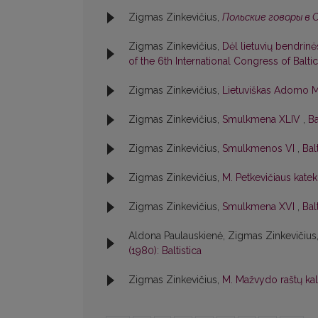
Zigmas Zinkevičius,
Польские говоры в 
Zigmas Zinkevičius,
Dėl lietuvių bendrin
of the 6th International Congress of Baltic
Zigmas Zinkevičius,
Lietuviškas Adomo M
Zigmas Zinkevičius,
Smulkmena XLIV
,
Ba
Zigmas Zinkevičius,
Smulkmenos VI
,
Bal
Zigmas Zinkevičius,
M. Petkevičiaus kate
Zigmas Zinkevičius,
Smulkmena XVI
,
Bal
Aldona Paulauskienė, Zigmas Zinkevičius
(1980): Baltistica
Zigmas Zinkevičius,
M. Mažvydo raštų ka