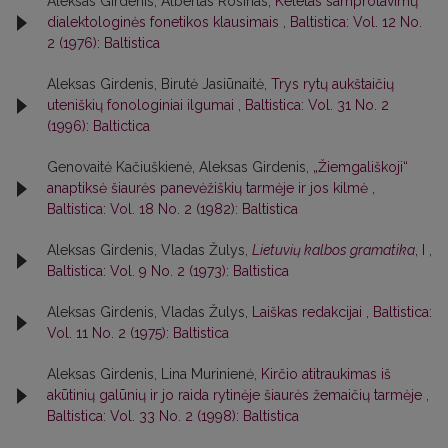
Aleksas Girdenis, Albertas Rosinas,
Keletas samprotavimų
dialektologinės fonetikos klausimais
,
Baltistica: Vol. 12 No.
2 (1976): Baltistica
Aleksas Girdenis, Birutė Jasiūnaitė,
Trys rytų aukštaičių
uteniškių fonologiniai ilgumai
,
Baltistica: Vol. 31 No. 2
(1996): Baltictica
Genovaitė Kačiuškienė, Aleksas Girdenis,
„Žiemgališkoji“
anaptiksė šiaurės panevėžiškių tarmėje ir jos kilmė
,
Baltistica: Vol. 18 No. 2 (1982): Baltistica
Aleksas Girdenis, Vladas Žulys,
Lietuvių kalbos gramatika
, I
,
Baltistica: Vol. 9 No. 2 (1973): Baltistica
Aleksas Girdenis, Vladas Žulys,
Laiškas redakcijai
,
Baltistica:
Vol. 11 No. 2 (1975): Baltistica
Aleksas Girdenis, Lina Murinienė,
Kirčio atitraukimas iš
akūtinių galūnių ir jo raida rytinėje šiaurės žemaičių tarmėje
,
Baltistica: Vol. 33 No. 2 (1998): Baltistica