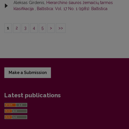
Aleksas Girdenis,
Hierarchinė šiaurės žemaičių tarmės
klasifikacija
,
Baltistica: Vol. 17 No. 1 (1981): Baltistica
1
2
3
4
5
>
>>
Make a Submission
Latest publications