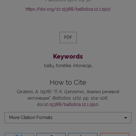
https://doi.org/10.15388/baltistica.12.1.1910
PDF
Keywords
baltų
fonetika
intonacija
How to Cite
Girdenis, A. (1976) “Л. К. Цеплитис, Анализ речевой
интонации”,
Baltistica
, 12(1), pp. 104–106.
doi:
10.15388/baltistica.12.1.1910
.
More Citation Formats