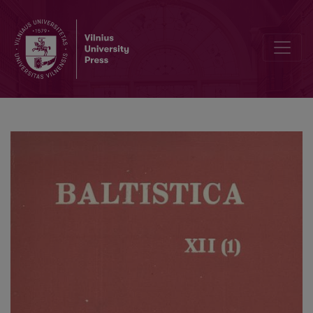
Л. К. Цеплитис, <i>Анализ речевой интонации</i>