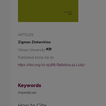
ARTICLES
Zigmas Zinkevičius
Vilnius University
Published 2009-09-30
https://doi.org/10.15388/Baltistica.44.1.1297
Keywords
imperatyvas
How to Cite