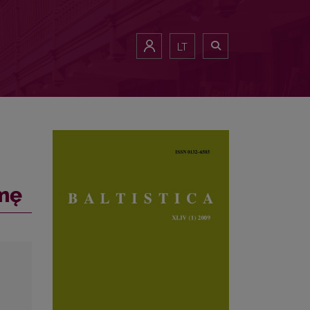
LT
mę