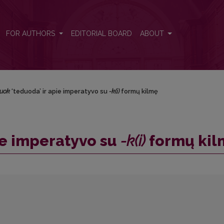
(i)</i> formų kilmę
FOR AUTHORS
EDITORIAL BOARD
ABOUT
uok
‘teduoda’ ir apie imperatyvo su
-k(i)
formų kilmę
ie imperatyvo su
-k(i)
formų kil