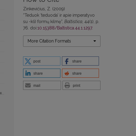
Zinkevičius, Z. (2009)
“Teduok ‘teduoda’ ir apie imperatyvo
su -k(i) formų kilmę”,
Baltistica
, 44(1), p.
76. doi:
10.15388/Baltistica.44.1.1297
.
More Citation Formats
post
share
share
share
mail
print