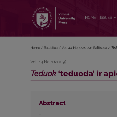
<i>Teduok</i> ‘teduoda’ ir apie imperatyvo su <i>-k
HOME
ISSUES
Home
/
Baltistica
/
Vol. 44 No. 1 (2009): Baltistica
/
Ted
Vol. 44 No. 1 (2009)
Teduok
‘teduoda’ ir ap
Abstract
–