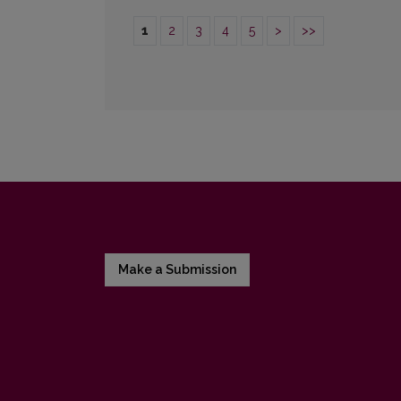
1
2
3
4
5
>
>>
Make a Submission