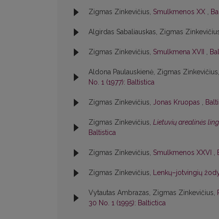
Zigmas Zinkevičius,
Smulkmenos XX
,
Bal
Algirdas Sabaliauskas, Zigmas Zinkevičiu
Zigmas Zinkevičius,
Smulkmena XVII
,
Bal
Aldona Paulauskienė, Zigmas Zinkevičius
No. 1 (1977): Baltistica
Zigmas Zinkevičius,
Jonas Kruopas
,
Balt
Zigmas Zinkevičius,
Lietuvių arealinės lin
Baltistica
Zigmas Zinkevičius,
Smulkmenos XXVI
,
Zigmas Zinkevičius,
Lenkų–jotvingių žody
Vytautas Ambrazas, Zigmas Zinkevičius,
30 No. 1 (1995): Baltictica