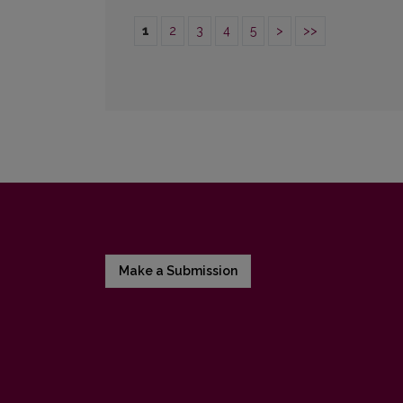
1
2
3
4
5
>
>>
Make a Submission