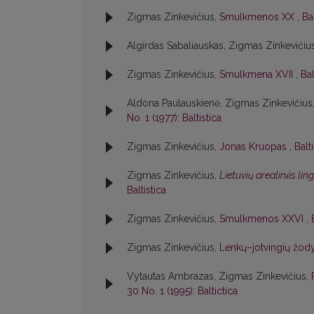
Zigmas Zinkevičius,
Smulkmenos XX
,
Bal
Algirdas Sabaliauskas, Zigmas Zinkevičiu
Zigmas Zinkevičius,
Smulkmena XVII
,
Bal
Aldona Paulauskienė, Zigmas Zinkevičius
No. 1 (1977): Baltistica
Zigmas Zinkevičius,
Jonas Kruopas
,
Balt
Zigmas Zinkevičius,
Lietuvių arealinės lin
Baltistica
Zigmas Zinkevičius,
Smulkmenos XXVI
,
Zigmas Zinkevičius,
Lenkų–jotvingių žody
Vytautas Ambrazas, Zigmas Zinkevičius,
30 No. 1 (1995): Baltictica