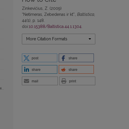
Zinkevičius, Z. (2009)
“Netimeras, Zebedenas ir kt”.,
Baltistica
,
44(1), p. 148.
doi:
10.15388/Baltistica.44.1.1304
.
More Citation Formats
post
share
share
share
mail
print