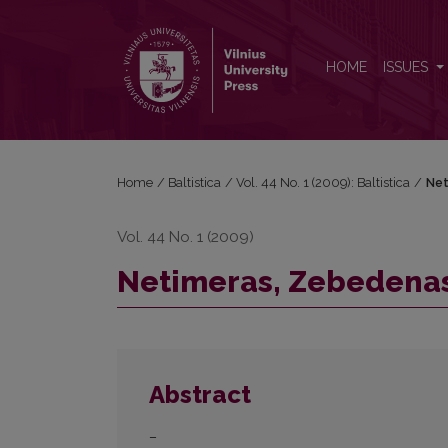
Netimeras, Zebedenas ir kt.
HOME
ISSUES
Home
/
Baltistica
/
Vol. 44 No. 1 (2009): Baltistica
/
Net
Vol. 44 No. 1 (2009)
Netimeras, Zebedenas 
Abstract
–