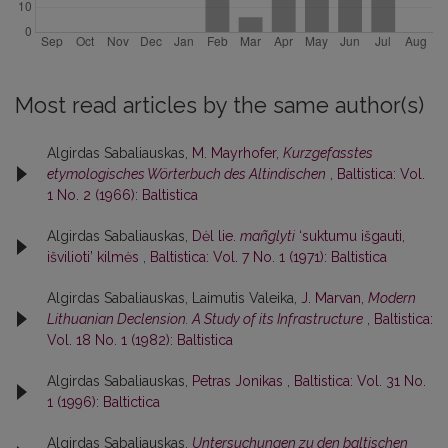
Most read articles by the same author(s)
Algirdas Sabaliauskas,
M. Mayrhofer,
Kurzgefasstes
etymologisches Wörterbuch des Altindischen
,
Baltistica: Vol.
1 No. 2 (1966): Baltistica
Algirdas Sabaliauskas,
Dėl lie.
mañglyti
‘suktumu išgauti,
išvilioti’ kilmės
,
Baltistica: Vol. 7 No. 1 (1971): Baltistica
Algirdas Sabaliauskas, Laimutis Valeika,
J. Marvan,
Modern
Lithuanian Declension. A Study of its Infrastructure
,
Baltistica:
Vol. 18 No. 1 (1982): Baltistica
Algirdas Sabaliauskas,
Petras Jonikas
,
Baltistica: Vol. 31 No.
1 (1996): Baltictica
Algirdas Sabaliauskas,
Untersuchungen zu den baltischen