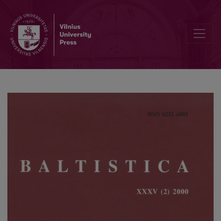
P. U. Dini, <i>Baltų kalbos: Lyginamoji istorija</i>