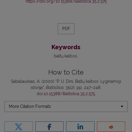
https://doi.org/10.15388/Baltistica.35.2.575
PDF
Keywords
baltų kalbos
How to Cite
Sabaliauskas, A. (2000) “P. U. Dini, Baltų kalbos: Lyginamoji
istorija”,
Baltistica
, 35(2), pp. 247–248.
doi:
10.15388/Baltistica.35.2.575
.
More Citation Formats