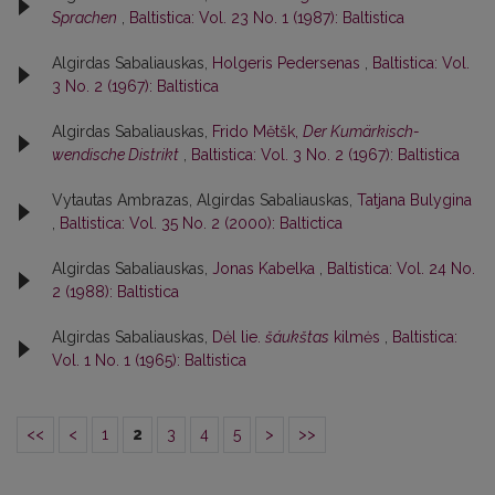
Sprachen
,
Baltistica: Vol. 23 No. 1 (1987): Baltistica
Algirdas Sabaliauskas,
Holgeris Pedersenas
,
Baltistica: Vol.
3 No. 2 (1967): Baltistica
Algirdas Sabaliauskas,
Frido Mĕtšk,
Der Kumärkisch-
wendische Distrikt
,
Baltistica: Vol. 3 No. 2 (1967): Baltistica
Vytautas Ambrazas, Algirdas Sabaliauskas,
Tatjana Bulygina
,
Baltistica: Vol. 35 No. 2 (2000): Baltictica
Algirdas Sabaliauskas,
Jonas Kabelka
,
Baltistica: Vol. 24 No.
2 (1988): Baltistica
Algirdas Sabaliauskas,
Dėl lie.
šáukštas
kilmės
,
Baltistica:
Vol. 1 No. 1 (1965): Baltistica
<<
<
1
2
3
4
5
>
>>