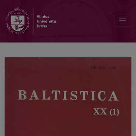
Slavų kalbų pseudobaltizmai