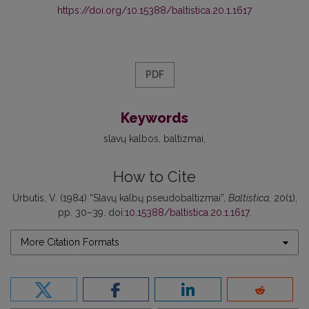
https://doi.org/10.15388/baltistica.20.1.1617
PDF
Keywords
slavų kalbos
baltizmai
How to Cite
Urbutis, V. (1984) “Slavų kalbų pseudobaltizmai”,
Baltistica
, 20(1),
pp. 30–39. doi:
10.15388/baltistica.20.1.1617
.
More Citation Formats