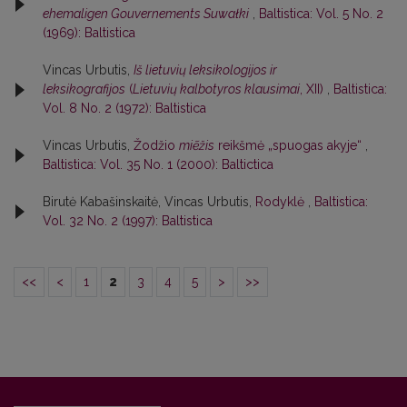
ehemaligen Gouvernements Suwałki
,
Baltistica: Vol. 5 No. 2
(1969): Baltistica
Vincas Urbutis,
Iš lietuvių leksikologijos ir
leksikografijos
(
Lietuvių kalbotyros klausimai
, XII)
,
Baltistica:
Vol. 8 No. 2 (1972): Baltistica
Vincas Urbutis,
Žodžio
miẽžis
reikšmė „spuogas akyje“
,
Baltistica: Vol. 35 No. 1 (2000): Baltictica
Birutė Kabašinskaitė, Vincas Urbutis,
Rodyklė
,
Baltistica:
Vol. 32 No. 2 (1997): Baltistica
<<
<
1
2
3
4
5
>
>>