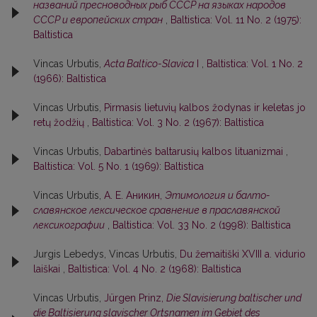
названий пресноводных рыб СССР на языках народов
СССР и европейских стран
,
Baltistica: Vol. 11 No. 2 (1975):
Baltistica
Vincas Urbutis,
Acta Baltico-Slavica
I
,
Baltistica: Vol. 1 No. 2
(1966): Baltistica
Vincas Urbutis,
Pirmasis lietuvių kalbos žodynas ir keletas jo
retų žodžių
,
Baltistica: Vol. 3 No. 2 (1967): Baltistica
Vincas Urbutis,
Dabartinės baltarusių kalbos lituanizmai
,
Baltistica: Vol. 5 No. 1 (1969): Baltistica
Vincas Urbutis,
А. Е. Аникин,
Этимология и балто-
славянское лексическое сравнение в праславянской
лексикографии
,
Baltistica: Vol. 33 No. 2 (1998): Baltistica
Jurgis Lebedys, Vincas Urbutis,
Du žemaitiški XVIII a. vidurio
laiškai
,
Baltistica: Vol. 4 No. 2 (1968): Baltistica
Vincas Urbutis,
Jürgen Prinz,
Die Slavisierung baltischer und
die Baltisierung slavischer Ortsnamen im Gebiet des