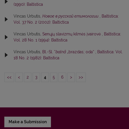
(1990): Baltistica
Vincas Urbutis,
Новое в русской етимологии
,
Baltistica:
Vol. 37 No. 2 (2002): Baltictica
Vincas Urbutis,
Senųjų slavizmų kilmės įvairovė
,
Baltistica:
Vol. 28 No. 1 (1994): Baltistica
Vincas Urbutis,
Bl.-Sl. *
balnā
„brazdas; oda“
,
Baltistica: Vol.
18 No. 2 (1982): Baltistica
<<
<
2
3
4
5
6
>
>>
Make a Submission