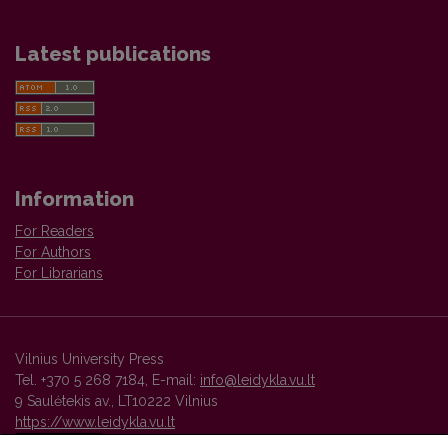
Latest publications
Information
For Readers
For Authors
For Librarians
Vilnius University Press
Tel. +370 5 268 7184, E-mail:
info@leidykla.vu.lt
9 Saulėtekis av., LT10222 Vilnius
https://www.leidykla.vu.lt