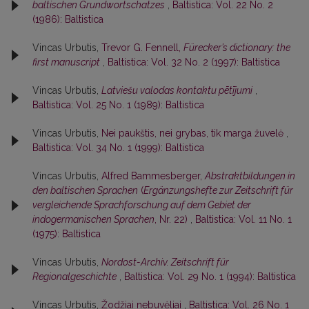
baltischen Grundwortschatzes
,
Baltistica: Vol. 22 No. 2
(1986): Baltistica
Vincas Urbutis,
Trevor G. Fennell,
Fürecker’s dictionary: the
first manuscript
,
Baltistica: Vol. 32 No. 2 (1997): Baltistica
Vincas Urbutis,
Latviešu valodas kontaktu pētījumi
,
Baltistica: Vol. 25 No. 1 (1989): Baltistica
Vincas Urbutis,
Nei paukštis, nei grybas, tik marga žuvelė
,
Baltistica: Vol. 34 No. 1 (1999): Baltistica
Vincas Urbutis,
Alfred Bammesberger,
Abstraktbildungen in
den baltischen Sprachen
(
Ergänzungshefte zur Zeitschrift für
vergleichende Sprachforschung auf dem Gebiet der
indogermanischen Sprachen
, Nr. 22)
,
Baltistica: Vol. 11 No. 1
(1975): Baltistica
Vincas Urbutis,
Nordost-Archiv. Zeitschrift für
Regionalgeschichte
,
Baltistica: Vol. 29 No. 1 (1994): Baltistica
Vincas Urbutis,
Žodžiai nebuvėliai
,
Baltistica: Vol. 26 No. 1