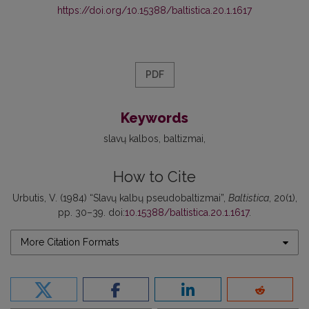
https://doi.org/10.15388/baltistica.20.1.1617
PDF
Keywords
slavų kalbos
baltizmai
How to Cite
Urbutis, V. (1984) “Slavų kalbų pseudobaltizmai”,
Baltistica
, 20(1),
pp. 30–39. doi:
10.15388/baltistica.20.1.1617
.
More Citation Formats