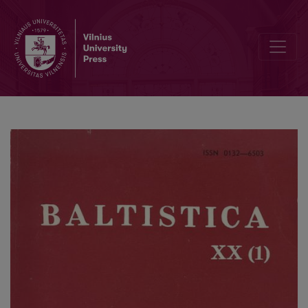
Slavų kalbų pseudobaltizmai