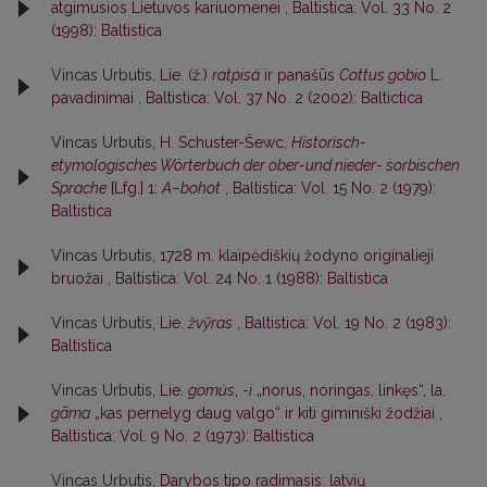
atgimusios Lietuvos kariuomenei
,
Baltistica: Vol. 33 No. 2
(1998): Baltistica
Vincas Urbutis,
Lie. (ž.)
ratpisà
ir panašūs
Cottus gobio
L.
pavadinimai
,
Baltistica: Vol. 37 No. 2 (2002): Baltictica
Vincas Urbutis,
H. Schuster-Šewc,
Historisch-
etymologisches Wörterbuch der ober-und nieder- sorbischen
Sprache
[Lfg.] 1:
A–bohot
,
Baltistica: Vol. 15 No. 2 (1979):
Baltistica
Vincas Urbutis,
1728 m. klaipėdiškių žodyno originalieji
bruožai
,
Baltistica: Vol. 24 No. 1 (1988): Baltistica
Vincas Urbutis,
Lie.
žvỹras
,
Baltistica: Vol. 19 No. 2 (1983):
Baltistica
Vincas Urbutis,
Lie.
gomùs
,
-i
„norus, noringas, linkęs“, la.
gãma
„kas pernelyg daug valgo“ ir kiti giminiški žodžiai
,
Baltistica: Vol. 9 No. 2 (1973): Baltistica
Vincas Urbutis,
Darybos tipo radimasis: latvių