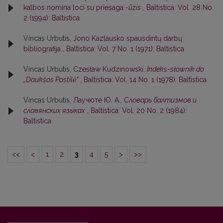
kalbos nomina loci su priesaga
-ūzis
,
Baltistica: Vol. 28 No.
2 (1994): Baltistica
Vincas Urbutis,
Jono Kazlausko spausdintų darbų
bibliografija
,
Baltistica: Vol. 7 No. 1 (1971): Baltistica
Vincas Urbutis,
Czesław Kudzinowski,
Indeks-słownik do
„Daukšos Postilė“
,
Baltistica: Vol. 14 No. 1 (1978): Baltistica
Vincas Urbutis,
Лаучюте Ю. А.,
Словарь балтизмов и
славянских языках
,
Baltistica: Vol. 20 No. 2 (1984):
Baltistica
<<
<
1
2
3
4
5
>
>>