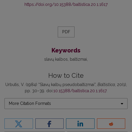
https://doi.org/10.15388/baltistica.20.1.1617
PDF
Keywords
slavų kalbos
baltizmai
How to Cite
Urbutis, V. (1984) “Slavų kalbų pseudobaltizmai”,
Baltistica
, 20(1),
pp. 30–39. doi:
10.15388/baltistica.20.1.1617
.
More Citation Formats