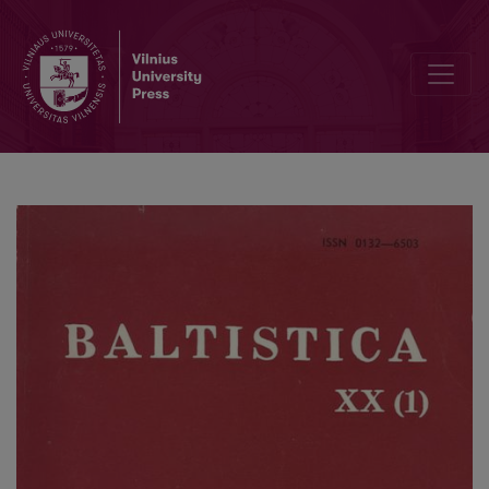
Slavų kalbų pseudobaltizmai