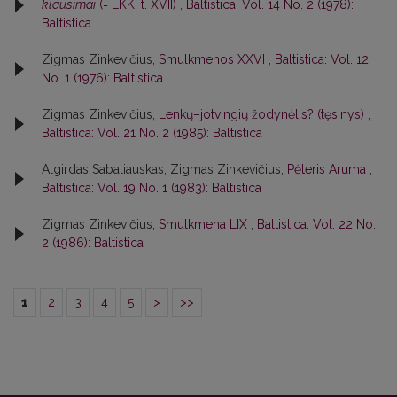
klausimai
(= LKK, t. XVII)
,
Baltistica: Vol. 14 No. 2 (1978):
Baltistica
Zigmas Zinkevičius,
Smulkmenos XXVI
,
Baltistica: Vol. 12
No. 1 (1976): Baltistica
Zigmas Zinkevičius,
Lenkų–jotvingių žodynėlis? (tęsinys)
,
Baltistica: Vol. 21 No. 2 (1985): Baltistica
Algirdas Sabaliauskas, Zigmas Zinkevičius,
Pėteris Aruma
,
Baltistica: Vol. 19 No. 1 (1983): Baltistica
Zigmas Zinkevičius,
Smulkmena LIX
,
Baltistica: Vol. 22 No.
2 (1986): Baltistica
1
2
3
4
5
>
>>