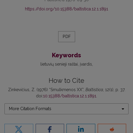
https://doi.org/10.15388/baltistica.12.1.1891
PDF
Keywords
lietuvių senieji raštai
įvardis
How to Cite
Zinkevičius, Z. (1976) “Smulkmenos XX”,
Baltistica
, 12(1), p. 37.
doi:
10.15388/baltistica.12.1.1891
.
More Citation Formats