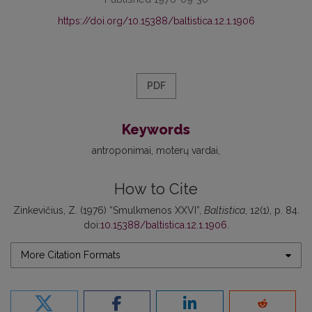
https://doi.org/10.15388/baltistica.12.1.1906
PDF
Keywords
antroponimai
moterų vardai
How to Cite
Zinkevičius, Z. (1976) “Smulkmenos XXVI”,
Baltistica
, 12(1), p. 84.
doi:
10.15388/baltistica.12.1.1906
.
More Citation Formats