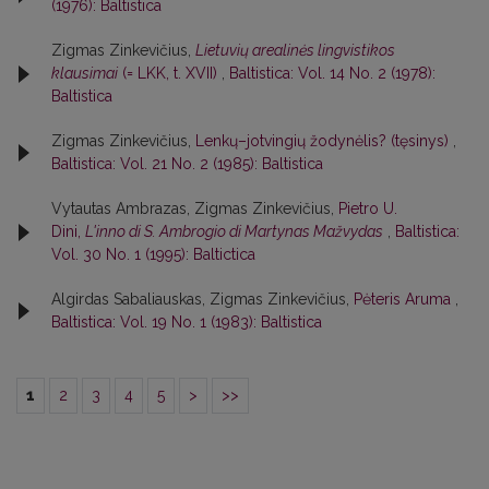
(1976): Baltistica
Zigmas Zinkevičius,
Lietuvių arealinės lingvistikos
klausimai
(= LKK, t. XVII)
,
Baltistica: Vol. 14 No. 2 (1978):
Baltistica
Zigmas Zinkevičius,
Lenkų–jotvingių žodynėlis? (tęsinys)
,
Baltistica: Vol. 21 No. 2 (1985): Baltistica
Vytautas Ambrazas, Zigmas Zinkevičius,
Pietro U.
Dini,
L'inno di S. Ambrogio di Martynas Mažvydas
,
Baltistica:
Vol. 30 No. 1 (1995): Baltictica
Algirdas Sabaliauskas, Zigmas Zinkevičius,
Pėteris Aruma
,
Baltistica: Vol. 19 No. 1 (1983): Baltistica
1
2
3
4
5
>
>>