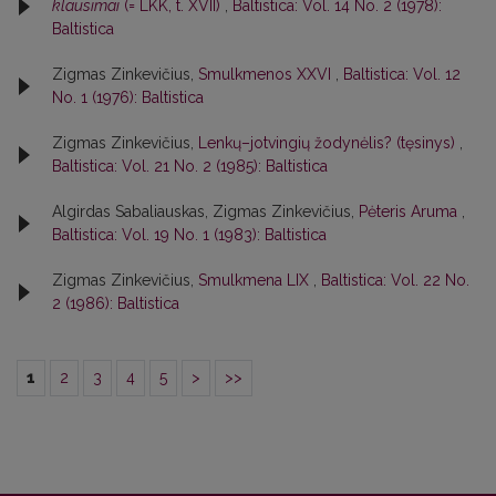
klausimai
(= LKK, t. XVII)
,
Baltistica: Vol. 14 No. 2 (1978):
Baltistica
Zigmas Zinkevičius,
Smulkmenos XXVI
,
Baltistica: Vol. 12
No. 1 (1976): Baltistica
Zigmas Zinkevičius,
Lenkų–jotvingių žodynėlis? (tęsinys)
,
Baltistica: Vol. 21 No. 2 (1985): Baltistica
Algirdas Sabaliauskas, Zigmas Zinkevičius,
Pėteris Aruma
,
Baltistica: Vol. 19 No. 1 (1983): Baltistica
Zigmas Zinkevičius,
Smulkmena LIX
,
Baltistica: Vol. 22 No.
2 (1986): Baltistica
1
2
3
4
5
>
>>