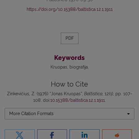
https://doi.org/10.15388/baltistica.12.1.1911
PDF
Keywords
Kruopas
biografija
How to Cite
Zinkevičius, Z. (1976) “Jonas Kruopas”,
Baltistica
, 12(1), pp. 107–
108. doi:
10.15388/baltistica.12.1.1911
.
More Citation Formats