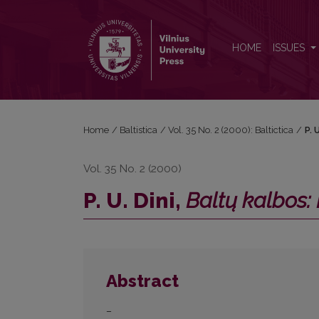
P. U. Dini, <i>Baltų kalbos: Lyginamoji istorija</i>
HOME
ISSUES
Home
/
Baltistica
/
Vol. 35 No. 2 (2000): Baltictica
/
P. 
Vol. 35 No. 2 (2000)
P. U. Dini,
Baltų kalbos: 
Abstract
–