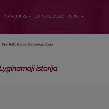
FOR AUTHORS
EDITORIAL BOARD
ABOUT
U. Dini,
Baltų kalbos: Lyginamoji istorija
Lyginamoji istorija