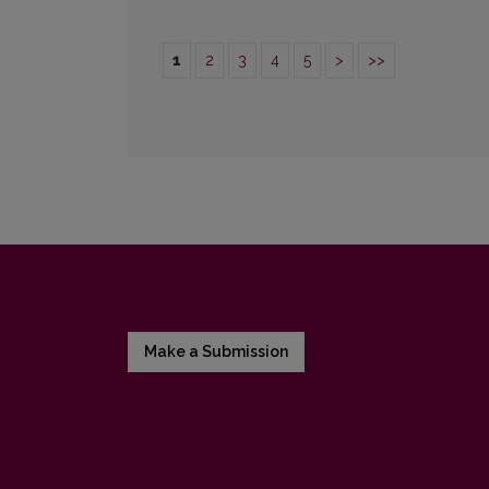
1
2
3
4
5
>
>>
Make a Submission