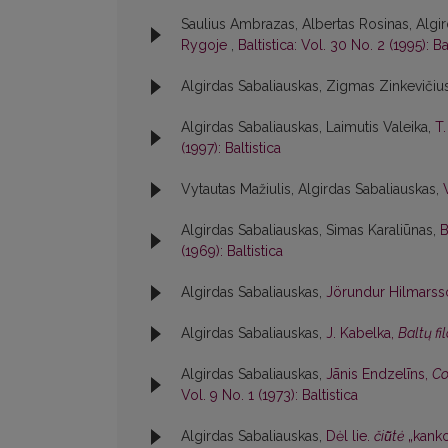
Saulius Ambrazas, Albertas Rosinas, Algir
Rygoje
,
Baltistica: Vol. 30 No. 2 (1995): Ba
Algirdas Sabaliauskas, Zigmas Zinkevičiu
Algirdas Sabaliauskas, Laimutis Valeika,
T
(1997): Baltistica
Vytautas Mažiulis, Algirdas Sabaliauskas,
Algirdas Sabaliauskas, Simas Karaliūnas,
B
(1969): Baltistica
Algirdas Sabaliauskas,
Jörundur Hilmars
Algirdas Sabaliauskas,
J. Kabelka,
Baltų fi
Algirdas Sabaliauskas,
Jānis Endzelīns,
Co
Vol. 9 No. 1 (1973): Baltistica
Algirdas Sabaliauskas,
Dėl lie.
čiū̃tė
„kanko