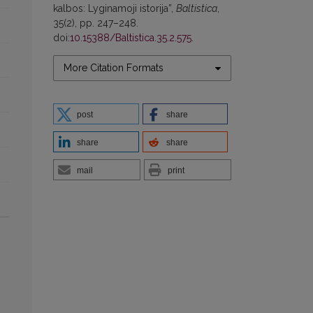
kalbos: Lyginamoji istorija”,
Baltistica
,
35(2), pp. 247–248.
doi:
10.15388/Baltistica.35.2.575
.
More Citation Formats
post
share
share
share
mail
print