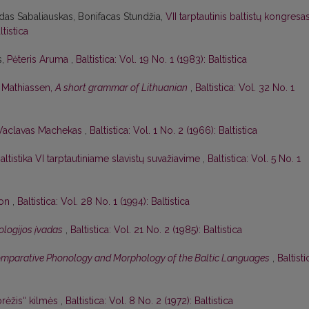
das Sabaliauskas, Bonifacas Stundžia,
VII tarptautinis baltistų kongresa
ltistica
s,
Pėteris Aruma
,
Baltistica: Vol. 19 No. 1 (1983): Baltistica
. Mathiassen,
A short grammar of Lithuanian
,
Baltistica: Vol. 32 No. 1
Vaclavas Machekas
,
Baltistica: Vol. 1 No. 2 (1966): Baltistica
altistika VI tarptautiniame slavistų suvažiavime
,
Baltistica: Vol. 5 No. 1
son
,
Baltistica: Vol. 28 No. 1 (1994): Baltistica
lologijos įvadas
,
Baltistica: Vol. 21 No. 2 (1985): Baltistica
mparative Phonology and Morphology of the Baltic Languages
,
Baltisti
rėžis“ kilmės
,
Baltistica: Vol. 8 No. 2 (1972): Baltistica