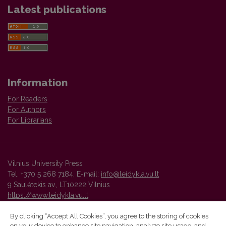
Latest publications
Information
For Readers
For Authors
For Librarians
Vilnius University Press
Tel. +370 5 268 7184, E-mail:
info@leidykla.vu.lt
9 Saulėtekis av., LT10222 Vilnius
https://www.leidykla.vu.lt
By clicking “Accept All Cookies”, you agree to the storing of cookies
on your device to enhance site navigation, analyze site usage, and