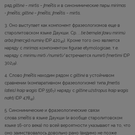
ряд
gìltinė – mirtìs –
ʃ
mer
tis
и в синони­мические пары
mirìmas
-
ʃ
mer
tis
;
gìltinė –
ʃ
mer
tis
;
ʃ
mer
tis
–
mirti
s
.
3. Оно выступает как компонент фразеологизмов еще в
старолитовском языке Даукши. Ср.
...tie bernęlei
ʃ
awu
mirimú
arba
ʃ
mercʒiâ
numirę
(DP 420
). Кроме того оно является
40
наряду с
mirìmas
компонентом figurae etymologicae, т.е.
наряду с
mirimu mirti /numirti/
встречается
numir­ti fmertimi
(DP
302
).
28
4. Слово
ʃmer̃tis
находим рядом с
giltinė
в устойчивом
сравнении (компаративном фразеоло­гизме) типа
ʃmertis
(ateis) kaip wagis
(DP 556
) наряду c
giltine užstropus kaip wagis
7
naktį
(DP 478
).
41
5. Синонимические и фразеологические связи
слова
sme
r
tis
в языке Даукши (и вообще старо­литовском
языке 16-ого века) по всей вероятности указывают на то, что
оно заимствовалось довольно рано (видимо не позже