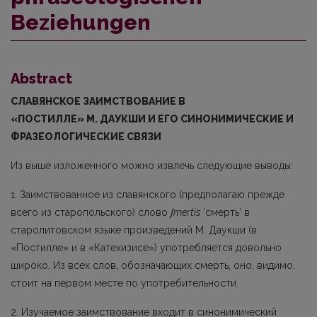
Beziehungen
Abstract
СЛАВЯНСКОЕ ЗАИМСТВОВАНИЕ В
«ПОСТИЛЛЕ»
M.
ДАУКШИ И ЕГО СИНОНИМИЧЕСКИЕ И
ФРАЗЕОЛОГИЧЕСКИЕ СВЯЗИ
Из выше изложенного можно извлечь следующие выводы:
1. Заимствованное из славянского (предполагаю прежде
всего из старопольского) слово
ʃ
mertis
‘смерть’ в
старолитовском языке произведений М. Даукши (в
«Постилле» и в «Катехизисе») упо­требляется довольно
широко. Из всех слов, обозначающих смерть, оно, видимо,
стоит на первом месте по употребительности.
2. Изучаемое заимствование входит в синонимический