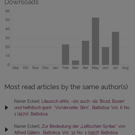
Downloads
Most read articles by the same author(s)
Rainer Eckert,
Litauisch
añtis
,
-čio
; auch
-iẽs
'Brust, Busen'
und hethitisch
ḫant-
‘Vorderseite, Stirn’
,
Baltistica: Vol. 6 No.
1 (1970): Baltistica
Rainer Eckert,
Zur Bedeutung der „Lettischen Syntax“ von
Alfred Gāters
,
Baltistica: Vol. 32 No. 1 (1997): Baltistica