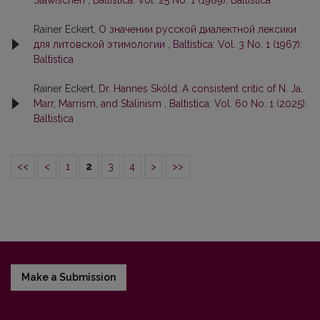
Rainer Eckert,
О значении русской диалектной лексики
для литовской этимологии
,
Baltistica: Vol. 3 No. 1 (1967):
Baltistica
Rainer Eckert,
Dr. Hannes Sköld: A consistent critic of N. Ja.
Marr, Marrism, and Stalinism
,
Baltistica: Vol. 60 No. 1 (2025):
Baltistica
<<
<
1
2
3
4
>
>>
Make a Submission