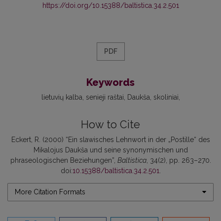
https://doi.org/10.15388/baltistica.34.2.501
PDF
Keywords
lietuvių kalba
senieji raštai
Daukša
skoliniai
How to Cite
Eckert, R. (2000) “Ein slawisches Lehnwort in der „Postille“ des
Mikalojus Daukša und seine synonymischen und
phraseologischen Beziehungen”,
Baltistica
, 34(2), pp. 263–270.
doi:
10.15388/baltistica.34.2.501
.
More Citation Formats