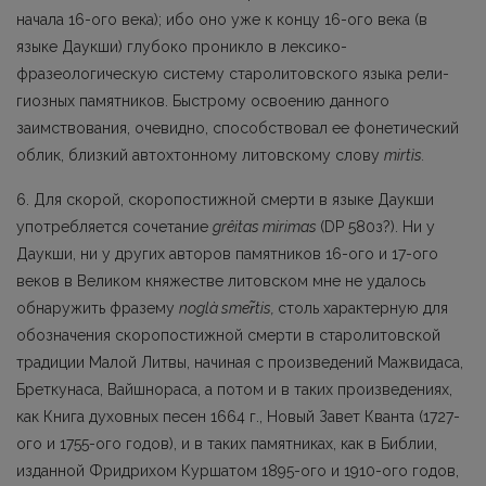
начала 16-ого века); ибо оно уже к концу 16-ого века (в
языке Даукши) глубоко проникло в лексико-
фразеологическую систему старолитовского языка рели­
гиозных памятников. Быстрому освоению данного
заимствования, очевидно, способствовал ее фонетический
облик, близкий автохтонному литовскому слову
mirtìs.
6. Для скорой, скоропостижной смерти в языке Даукши
употребляется сочетание
grêitas miri­mas
(DP 580з?). Ни у
Даукши, ни у других авторов памятников 16-ого и 17-ого
веков в Великом княжестве литовском мне не удалось
обнаружить фразему
noglà smer̃tis,
столь характерную для
обозначения скоропостижной смерти в старолитовской
традиции Малой Литвы, начиная с про­изведений Мажвидаса,
Бреткунаса, Вайшнораса, а потом и в таких произведениях,
как Книга духовных песен 1664 г., Новый Завет Кванта (1727-
ого и 1755-ого годов), и в таких памятниках, как в Библии,
изданной Фридрихом Куршатом 1895-ого и 1910-ого годов,