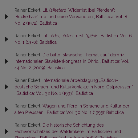
Rainer Eckert,
Lit.
(s)keterà
‘Widerrist (bei Pferden)’;
‘Buckelhaar’ u. a. und seine Verwandten
,
Baltistica: Vol. 8
No. 2 (1972): Baltistica
Rainer Eckert,
Lit.
-ėdis
,
-ėdies
: ursl. *
(j)ědь
,
Baltistica: Vol. 6
No. 1 (1970): Baltistica
Rainer Eckert,
Die balto–slawische Thematik auf dem 14.
Internationalen Slawistenkongress in Ohrid
,
Baltistica: Vol.
44 No. 2 (2009): Baltistica
Rainer Eckert,
Internationale Arbeitstagung „Baltisch-
deutsche Sprach- und Kulturkontakte in Nord-Ostpreussen“
,
Baltistica: Vol. 32 No. 1 (1997): Baltistica
Rainer Eckert,
Wagen und Pferd in Sprache und Kultur der
alten Preussen
,
Baltistica: Vol. 30 No. 1 (1995): Baltictica
Rainer Eckert,
Die historische Schichtung des
Fachwortschatzes der Waldimkerei im Baltischen und
Slawischen
,
Baltistica: Vol. 25 No. 1 (1989): Baltistica