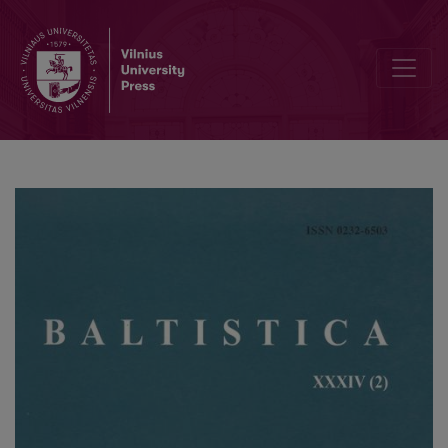
Ein slawisches Lehnwort in der „Postille“ des Mikalojus Daukša 