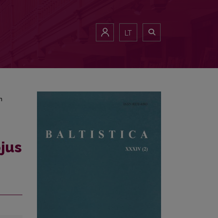
hungen
LT
n
ojus