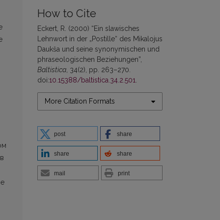
How to Cite
е
Eckert, R. (2000) “Ein slawisches
Lehnwort in der „Postille“ des Mikalojus
е
Daukša und seine synonymischen und
phraseologischen Beziehungen”,
Baltistica
, 34(2), pp. 263–270.
doi:
10.15388/baltistica.34.2.501
.
More Citation Formats
post
share
ом
share
share
 в
mail
print
ое