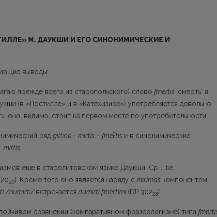
СТИЛЛЕ»
M.
ДАУКШИ И ЕГО СИНОНИМИЧЕСКИЕ И
ующие выводы:
лагаю прежде всего из старопольского) слово
ʃ
mertis
‘смерть’ в
кши (в «Постилле» и в «Катехизисе») упо­требляется довольно
ь, оно, видимо, стоит на первом месте по употребительности.
онимический ряд
gìltinė – mirtìs –
ʃ
mer
tis
и в синони­мические
–
mirti
s
.
гизмов еще в старолитовском языке Даукши. Ср.
...tie
420
). Кроме того оно является наряду с
mirìmas
компонентом
40
ti /numirti/
встречается
numir­ti fmertimi
(DP 302
).
28
стойчивом сравнении (компаративном фразеоло­гизме) типа
ʃmerti