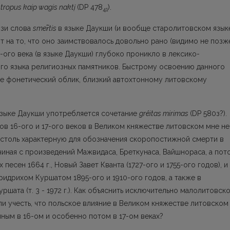
žstropus kaip wagis naktį
(DP 478
).
41
язи слова
sme
r
tis
в языке Даукши (и вообще старо­литовском язык
ют на то, что оно заимствовалось довольно рано (видимо не позж
6-ого века (в языке Даукши) глубоко проникло в лексико-
о языка рели­гиозных памятников. Быстрому освоению данного
ее фонетический облик, близкий автохтонному литовскому
языке Даукши употребляется сочетание
grêitas miri­mas
(DP 580з?).
ков 16-ого и 17-ого веков в Великом княжестве литовском мне не
столь характерную для обозначения скоропостижной смерти в
иная с про­изведений Мажвидаса, Бреткунаса, Вайшнораса, а пот
 песен 1664 г., Новый Завет Кванта (1727-ого и 1755-ого годов), и
Фридрихом Куршатом 1895-ого и 1910-ого годов, а также в
ата (т. 3 - 1972 г.). Как объяснить исключительно малоли­товск
ли учесть, что польское влияние в Великом княжестве литовском
ным в 16-ом и особенно потом в 17-ом веках?