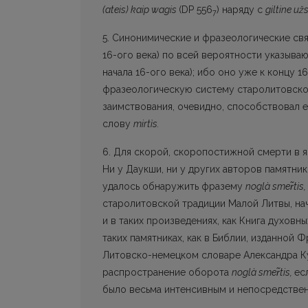
(ateis) kaip wagis
(DP 556
) наряду c
giltine u
7
5. Синонимические и фразеологические св
16-ого века) по всей вероятности указыва
начала 16-ого века); ибо оно уже к концу 1
фразеологическую систему старолитовског
заимствования, очевидно, способствовал 
слову
mirtìs.
6. Для скорой, скоропостижной смерти в 
Ни у Даукши, ни у других авторов памятни
удалось обнаружить фразему
noglà smer̃tis,
старолитовской традиции Малой Литвы, нач
и в таких произведениях, как Книга духовных
таких памятниках, как в Библии, изданной 
Литовско-немецком словаре Александра Курш
распространение оборота
noglà smer̃tis
,
ес
было весьма интенсивным и непосредствен