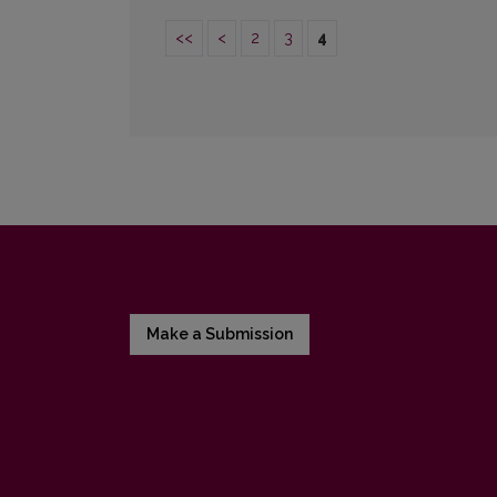
<<
<
2
3
4
Make a Submission