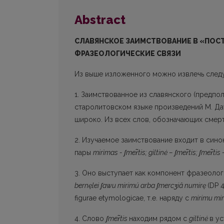
Abstract
СЛАВЯНСКОЕ ЗАИМСТВОВАНИЕ В «ПО
ФРАЗЕОЛОГИЧЕСКИЕ СВЯЗИ
Из выше изложенного можно извлечь след
1. Заимствованное из славянского (предпо
старолитовском языке произведений М. Дау
широко. Из всех слов, обозначающих смерт
2. Изучаемое заимствование входит в син
пары
mirìmas -
ʃ
mer
tis
;
gìltinė –
ʃ
mer
tis
;
ʃ
mer
tis
3. Оно выступает как компонент фразеоло
bernęlei
ʃ
awu
mirimú arba
ʃ
mercʒiâ
numirę
(DP 
figurae etymologicae, т.е. наряду с
mirimu mir
4. Слово
ʃmer̃tis
находим рядом с
giltinė
в у