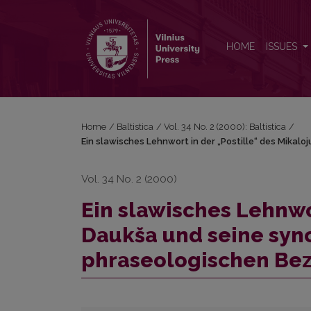
Ein slawisches Lehnwort in der „Postille“ des Mi
HOME
ISSUES
Home
/
Baltistica
/
Vol. 34 No. 2 (2000): Baltistica
/
Ein slawisches Lehnwort in der „Postille“ des Mika
Vol. 34 No. 2 (2000)
Ein slawisches Lehnwor
Daukša und seine sy
phraseologischen Be