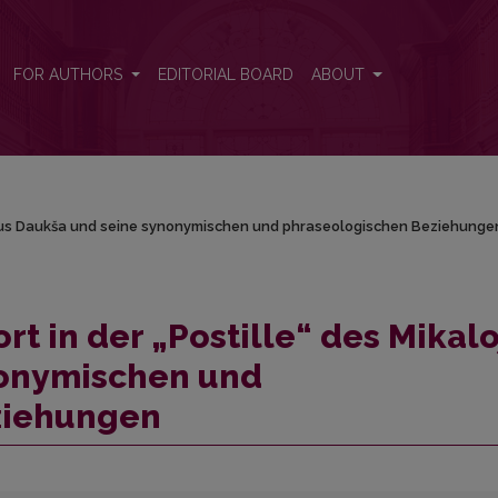
kalojus Daukša und seine synonymischen und phraseologischen Bezie
FOR AUTHORS
EDITORIAL BOARD
ABOUT
lojus Daukša und seine synonymischen und phraseologischen Beziehunge
t in der „Postille“ des Mikal
nonymischen und
ziehungen