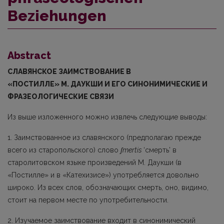
Beziehungen
Abstract
СЛАВЯНСКОЕ ЗАИМСТВОВАНИЕ В
«ПОСТИЛЛЕ»
M.
ДАУКШИ И ЕГО СИНОНИМИЧЕСКИЕ И
ФРАЗЕОЛОГИЧЕСКИЕ СВЯЗИ
Из выше изложенного можно извлечь следующие выводы:
1. Заимствованное из славянского (предполагаю прежде
всего из старопольского) слово
ʃ
mertis
‘смерть’ в
старолитовском языке произведений М. Даукши (в
«Постилле» и в «Катехизисе») упо­требляется довольно
широко. Из всех слов, обозначающих смерть, оно, видимо,
стоит на первом месте по употребительности.
2. Изучаемое заимствование входит в синонимический