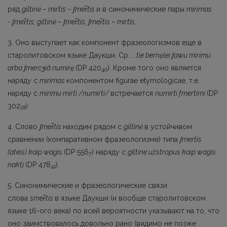
ряд
gìltinė – mirtìs –
ʃ
mer
tis
и в синони­мические пары
mirìmas
-
ʃ
mer
tis
;
gìltinė –
ʃ
mer
tis
;
ʃ
mer
tis
–
mirti
s
.
3. Оно выступает как компонент фразеологизмов еще в
старолитовском языке Даукши. Ср.
...tie bernęlei
ʃ
awu
mirimú
arba
ʃ
mercʒiâ
numirę
(DP 420
). Кроме того оно является
40
наряду с
mirìmas
компонентом figurae etymologicae, т.е.
наряду с
mirimu mirti /numirti/
встречается
numir­ti fmertimi
(DP
302
).
28
4. Слово
ʃmer̃tis
находим рядом с
giltinė
в устойчивом
сравнении (компаративном фразеоло­гизме) типа
ʃmertis
(ateis) kaip wagis
(DP 556
) наряду c
giltine užstropus kaip wagis
7
naktį
(DP 478
).
41
5. Синонимические и фразеологические связи
слова
sme
r
tis
в языке Даукши (и вообще старо­литовском
языке 16-ого века) по всей вероятности указывают на то, что
оно заимствовалось довольно рано (видимо не позже