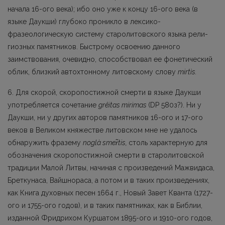
начала 16-ого века); ибо оно уже к концу 16-ого века (в
языке Даукши) глубоко проникло в лексико-
фразеологическую систему старолитовского языка рели­
гиозных памятников. Быстрому освоению данного
заимствования, очевидно, способствовал ее фонетический
облик, близкий автохтонному литовскому слову
mirtìs.
6. Для скорой, скоропостижной смерти в языке Даукши
употребляется сочетание
grêitas miri­mas
(DP 580з?). Ни у
Даукши, ни у других авторов памятников 16-ого и 17-ого
веков в Великом княжестве литовском мне не удалось
обнаружить фразему
noglà smer̃tis,
столь характерную для
обозначения скоропостижной смерти в старолитовской
традиции Малой Литвы, начиная с про­изведений Мажвидаса,
Бреткунаса, Вайшнораса, а потом и в таких произведениях,
как Книга духовных песен 1664 г., Новый Завет Кванта (1727-
ого и 1755-ого годов), и в таких памятниках, как в Библии,
изданной Фридрихом Куршатом 1895-ого и 1910-ого годов,