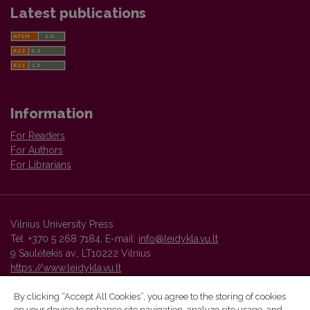
Latest publications
Information
For Readers
For Authors
For Librarians
Vilnius University Press
Tel. +370 5 268 7184, E-mail:
info@leidykla.vu.lt
9 Saulėtekis av., LT10222 Vilnius
https://www.leidykla.vu.lt
By clicking “Accept All Cookies”, you agree to the storing of cookies
on your device to enhance site navigation, analyze site usage, and