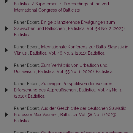
Baltistica / Supplement 1: Proceedings of the 2nd
International Congress of Balticists
Rainer Eckert,
Einige bilanzierende Erwägungen zum
Slawischen und Baltischen
,
Baltistica: Vol. 58 No. 2 (2023):
Baltistica
Rainer Eckert,
Internationale Konferenz zur Balto-Slawistik in
Vilnius
,
Baltistica: Vol. 46 No. 2 (2011): Baltistica
Rainer Eckert,
Zum Verhältnis von Urbaltisch und
Urslawisch
,
Baltistica: Vol. 55 No. 1 (2020): Baltistica
Rainer Eckert,
Zu einigen Perspektiven der weiteren
Erforschung des Altpreußischen
,
Baltistica: Vol. 45 No. 1
(2010): Baltistica
Rainer Eckert,
Aus der Geschichte der deutschen Slawistik:
Professor Max Vasmer
,
Baltistica: Vol. 58 No. 1 (2023):
Baltistica
Rainer Eckert,
On the constellation of early wild beekeeping