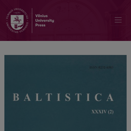
Ein slawisches Lehnwort in der „Postille“ des Mikalojus Daukša 