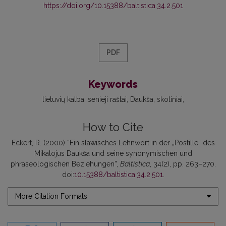
https://doi.org/10.15388/baltistica.34.2.501
PDF
Keywords
lietuvių kalba
senieji raštai
Daukša
skoliniai
How to Cite
Eckert, R. (2000) “Ein slawisches Lehnwort in der „Postille“ des
Mikalojus Daukša und seine synonymischen und
phraseologischen Beziehungen”,
Baltistica
, 34(2), pp. 263–270.
doi:
10.15388/baltistica.34.2.501
.
More Citation Formats