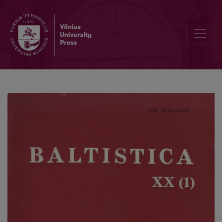
Slavų kalbų pseudobaltizmai