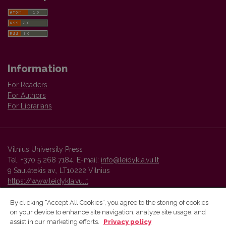
Information
For Readers
For Authors
For Librarians
Vilnius University Press
Tel. +370 5 268 7184, E-mail:
info@leidykla.vu.lt
9 Saulėtekis av., LT10222 Vilnius
https://www.leidykla.vu.lt
By clicking “Accept All Cookies”, you agree to the storing of cookies
on your device to enhance site navigation, analyze site usage, and
Vilnius University Press platform and metadata are distributed by
assist in our marketing efforts.
Privacy policy