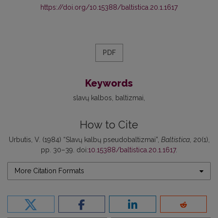
https://doi.org/10.15388/baltistica.20.1.1617
PDF
Keywords
slavų kalbos
baltizmai
How to Cite
Urbutis, V. (1984) “Slavų kalbų pseudobaltizmai”,
Baltistica
, 20(1),
pp. 30–39. doi:
10.15388/baltistica.20.1.1617
.
More Citation Formats