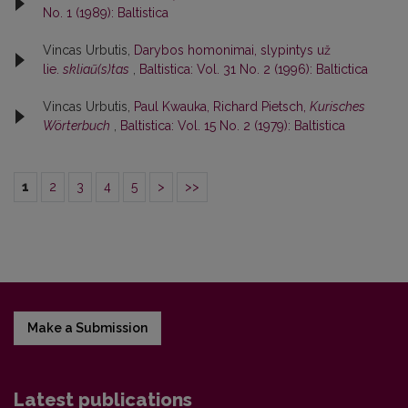
No. 1 (1989): Baltistica
Vincas Urbutis,
Darybos homonimai, slypintys už
lie.
skliaũ(s)tas
,
Baltistica: Vol. 31 No. 2 (1996): Baltictica
Vincas Urbutis,
Paul Kwauka, Richard Pietsch,
Kurisches
Wörterbuch
,
Baltistica: Vol. 15 No. 2 (1979): Baltistica
1
2
3
4
5
>
>>
Make a Submission
Latest publications