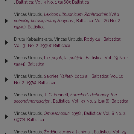
,
Baltistica: Vol. 4 No. 1 (1968): Baltistica
Vincas Urbutis,
Lexicon Lithuanicum. Rankraštinis XVII a.
vokiečių-lietuvių kalbų žodynas
,
Baltistica: Vol. 26 No. 2
(1990): Baltistica
Birutė Kabašinskaitė, Vincas Urbutis,
Rodyklė
,
Baltistica:
Vol. 31 No. 2 (1996): Baltictica
Vincas Urbutis,
Lie.
pujóti
, la.
pu(i)jât
,
Baltistica: Vol. 29 No. 1
(1994): Baltistica
Vincas Urbutis,
Šaknies *
(s)ket-
žodžiai
,
Baltistica: Vol. 10
No. 2 (1974): Baltistica
Vincas Urbutis,
T. G. Fennell,
Fürecker’s dictionary: the
second manuscript
,
Baltistica: Vol. 33 No. 2 (1998): Baltistica
Vincas Urbutis,
Этимология
, 1958
,
Baltistica: Vol. 8 No. 2
(1972): Baltistica
Vincas Urbutis,
Žodžių kilmės aiškinimai
,
Baltistica: Vol. 25