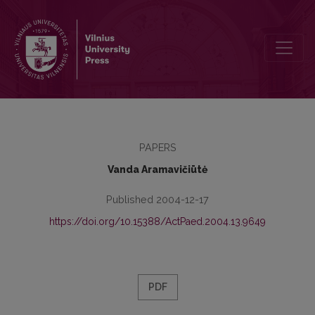
Humaniškumo puoselėtoja (minint doc. dr. Stasės Dzenuškaitės 80
PAPERS
Vanda Aramavičiūtė
Published 2004-12-17
https://doi.org/10.15388/ActPaed.2004.13.9649
PDF