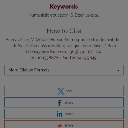
Keywords
humanistic education
S. Dzeniuškaitė
How to Cite
Aramavičiūtė, V. (2004) “Humaniškumo puoselėtoja (minint doc.
dr. Stasės Dzenuškaitės 80-ąsias gimimo metines)”,
Acta
Paedagogica Vilnensia
, 13(13), pp. 172–174.
doi:
10.15388/ActPaed.2004.13.9649
.
More Citation Formats
post
share
share
share