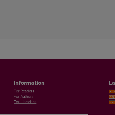
Information
La
For Readers
For Authors
For Librarians