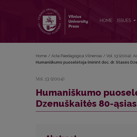
Humaniškumo puoselėtoja (minint doc. dr. Stasės 
HOME
ISSUES
Home
/
Acta Paedagogica Vilnensia
/
Vol. 13 (2004): 
Humaniškumo puoselėtoja (minint doc. dr. Stasės Dz
Vol. 13 (2004)
Humaniškumo puoselėto
Dzenuškaitės 80-ąsia