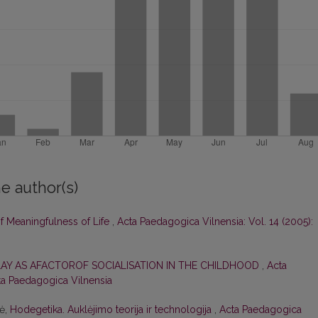
e author(s)
of Meaningfulness of Life
,
Acta Paedagogica Vilnensia: Vol. 14 (2005):
LAY AS AFACTOROF SOCIALISATION IN THE CHILDHOOD
,
Acta
cta Paedagogica Vilnensia
nė,
Hodegetika. Auklėjimo teorija ir technologija
,
Acta Paedagogica