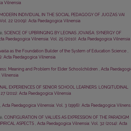
ca Vilnensia
 MODERN INDIVIDUAL IN THE SOCIAL PEDAGOGY OF JUOZAS VAI
Vol. 22 (2009): Acta Paedagogica Vilnensia
nė,
SCIENCE OF UPBRINGING BY LEONAS JOVAIŠA: SYNERGY OF
cta Paedagogica Vilnensia: Vol. 25 (2010): Acta Paedagogica Vilnensia
vaiša as the Foundation Builder of the System of Education Science
,
5): Acta Paedagogica Vilnensia
ess: Meaning and Problem for Elder Schoolchildren
,
Acta Paedagogi
 Vilnensia
NAL EXPERIENCES OF SENIOR SCHOOL LEARNERS: LONGITUDINAL
 27 (2011): Acta Paedagogica Vilnensia
,
Acta Paedagogica Vilnensia: Vol. 3 (1996): Acta Paedagogica Vilnens
nė,
CONFIGURATION OF VALUES AS EXPRESSION OF THE PARADIGM
MPIRICAL ASPECTS
,
Acta Paedagogica Vilnensia: Vol. 32 (2014): Acta