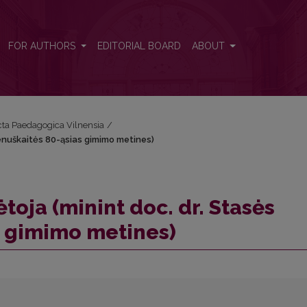
Dzenuškaitės 80-ąsias gimimo metines)
FOR AUTHORS
EDITORIAL BOARD
ABOUT
Acta Paedagogica Vilnensia
/
enuškaitės 80-ąsias gimimo metines)
ja (minint doc. dr. Stasės
s gimimo metines)