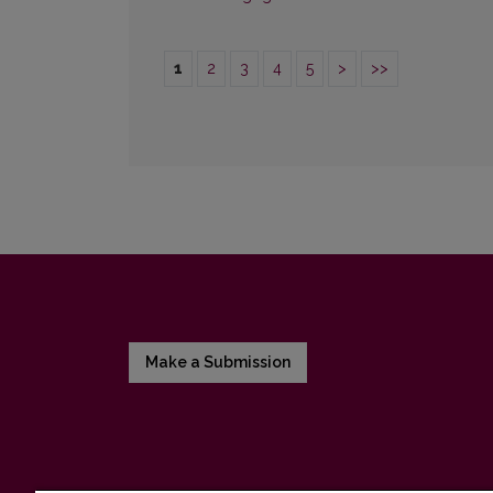
1
2
3
4
5
>
>>
Make a Submission