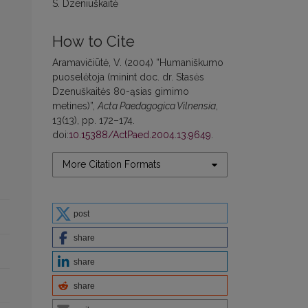
S. Dzeniuškaitė
How to Cite
Aramavičiūtė, V. (2004) “Humaniškumo
puoselėtoja (minint doc. dr. Stasės
Dzenuškaitės 80-ąsias gimimo
metines)”,
Acta Paedagogica Vilnensia
,
13(13), pp. 172–174.
doi:
10.15388/ActPaed.2004.13.9649
.
More Citation Formats
post
share
share
share